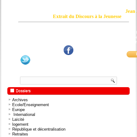
Jean 
Extrait du Discours à la Jeunesse
Le courage, c'est de chercher la vérité et de la dire ; c'est de ne pas sub
mensonge triomphant qui passe, et de ne pas faire écho, de notre âme
bouche et de nos mains aux applaudissements imbéciles et aux
fanatiques.
Dossiers
Archives
Ecole/Enseignement
Europe
International
Laïcité
logement
République et décentralisation
Retraites