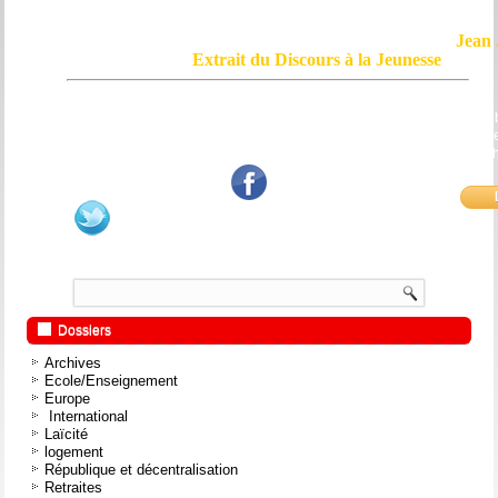
Jean 
Extrait du Discours à la Jeunesse
Le courage, c'est de chercher la vérité et de la dire ; c'est de ne pas sub
mensonge triomphant qui passe, et de ne pas faire écho, de notre âme
bouche et de nos mains aux applaudissements imbéciles et aux
fanatiques.
Dossiers
Archives
Ecole/Enseignement
Europe
International
Laïcité
logement
République et décentralisation
Retraites