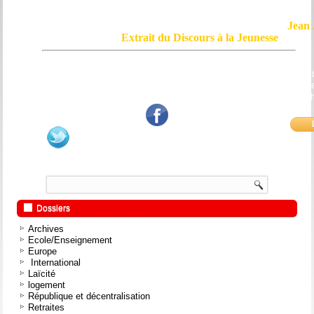
Jean 
Extrait du Discours à la Jeunesse
Le courage, c'est de chercher la vérité et de la dire ; c'est de ne pas sub
mensonge triomphant qui passe, et de ne pas faire écho, de notre âme
bouche et de nos mains aux applaudissements imbéciles et aux
fanatiques.
Dossiers
Archives
Ecole/Enseignement
Europe
International
Laïcité
logement
République et décentralisation
Retraites