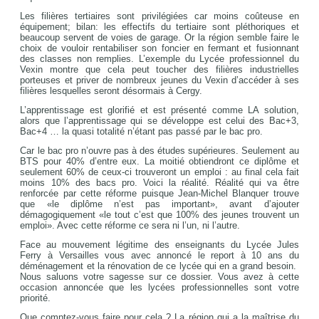
Les filières tertiaires sont privilégiées car moins coûteuse en
équipement; bilan: les effectifs du tertiaire sont pléthoriques et
beaucoup servent de voies de garage. Or la région semble faire le
choix de vouloir rentabiliser son foncier en fermant et fusionnant
des classes non remplies. L’exemple du Lycée professionnel du
Vexin montre que cela peut toucher des filières industrielles
porteuses et priver de nombreux jeunes du Vexin d’accéder à ses
filières lesquelles seront désormais à Cergy.
L’apprentissage est glorifié et est présenté comme LA solution,
alors que l’apprentissage qui se développe est celui des Bac+3,
Bac+4 … la quasi totalité n’étant pas passé par le bac pro.
Car le bac pro n’ouvre pas à des études supérieures. Seulement au
BTS pour 40% d’entre eux. La moitié obtiendront ce diplôme et
seulement 60% de ceux-ci trouveront un emploi : au final cela fait
moins 10% des bacs pro. Voici la réalité. Réalité qui va être
renforcée par cette réforme puisque Jean-Michel Blanquer trouve
que «le diplôme n’est pas important», avant d’ajouter
démagogiquement «le tout c’est que 100% des jeunes trouvent un
emploi». Avec cette réforme ce sera ni l’un, ni l’autre.
Face au mouvement légitime des enseignants du Lycée Jules
Ferry à Versailles vous avec annoncé le report à 10 ans du
déménagement et la rénovation de ce lycée qui en a grand besoin.
Nous saluons votre sagesse sur ce dossier. Vous avez à cette
occasion annoncée que les lycées professionnelles sont votre
priorité.
Que comptez-vous faire pour cela ? La région qui a la maîtrise du