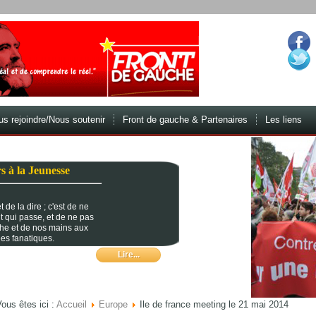
s rejoindre/Nous soutenir
Front de gauche & Partenaires
Les liens
s à la Jeunesse
 de la dire ; c'est de ne
t qui passe, et de ne pas
che et de nos mains aux
es fanatiques.
Lire...
ous êtes ici :
Accueil
Europe
Ile de france meeting le 21 mai 2014