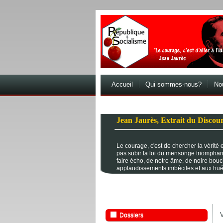
Accueil
Qui sommes-nous?
Nou
Jean Jaurès, Extrait du Discour
Le courage, c'est de chercher la vérité et
pas subir la loi du mensonge triomphan
faire écho, de notre âme, de noire bou
applaudissements imbéciles et aux hué
V
Dossiers