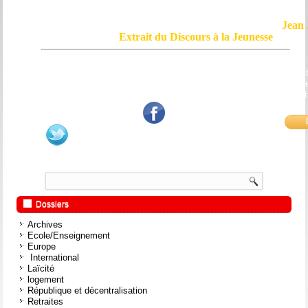
Jean 
Extrait du Discours à la Jeunesse
Le courage, c'est de chercher la vérité et de la dire ; c'est de ne pas sub
mensonge triomphant qui passe, et de ne pas faire écho, de notre âme
bouche et de nos mains aux applaudissements imbéciles et aux
fanatiques.
Dossiers
Archives
Ecole/Enseignement
Europe
International
Laïcité
logement
République et décentralisation
Retraites