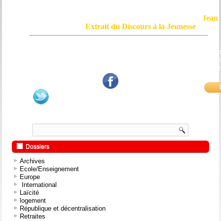
Jean 
Extrait du Discours à la Jeunesse
Le courage, c'est de chercher la vérité et de la dire ; c'est de ne pas sub
mensonge triomphant qui passe, et de ne pas faire écho, de notre âme
bouche et de nos mains aux applaudissements imbéciles et aux
fanatiques.
Dossiers
Archives
Ecole/Enseignement
Europe
International
Laïcité
logement
République et décentralisation
Retraites