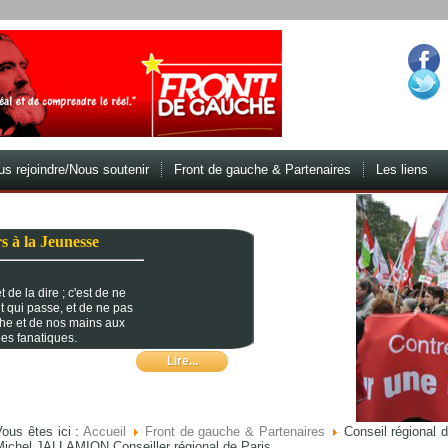
s rejoindre/Nous soutenir
Front de gauche & Partenaires
Les liens
s à la Jeunesse
 de la dire ; c'est de ne
t qui passe, et de ne pas
che et de nos mains aux
es fanatiques.
Lire...
ous êtes ici :
Accueil
Front de gauche & Partenaires
Conseil régional 
Michel JALLAMION Conseiller régional de Paris