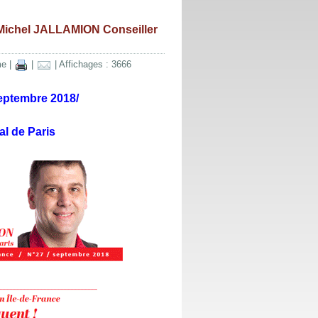
/ Michel JALLAMION Conseiller
me
|
|
| Affichages : 3666
septembre 2018/
l de Paris