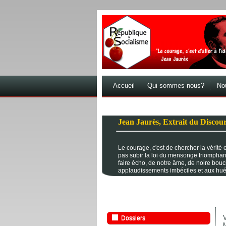
Accueil
Qui sommes-nous?
Nou
Jean Jaurès, Extrait du Discour
Le courage, c'est de chercher la vérité et
pas subir la loi du mensonge triomphan
faire écho, de notre âme, de noire bou
applaudissements imbéciles et aux hué
V
Dossiers