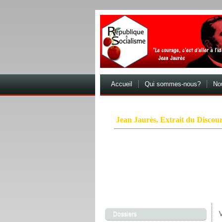
Accueil
Qui sommes-nous?
Nou
Jean Jaurès, Extrait du Discour
Le courage, c'est de chercher la vérité et
pas subir la loi du mensonge triomphan
faire écho, de notre âme, de noire bou
applaudissements imbéciles et aux hué
V
Dossiers