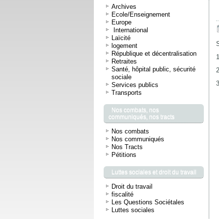
Archives
Ecole/Enseignement
Europe
International
Laïcité
logement
République et décentralisation
1
Retraites
Santé, hôpital public, sécurité
2
sociale
3
Services publics
Transports
Nos combats, nos
communiqués, nos tracts
Nos combats
Nos communiqués
Nos Tracts
Pétitions
Luttes sociales et droit du travail
Droit du travail
fiscalité
Les Questions Sociétales
Luttes sociales