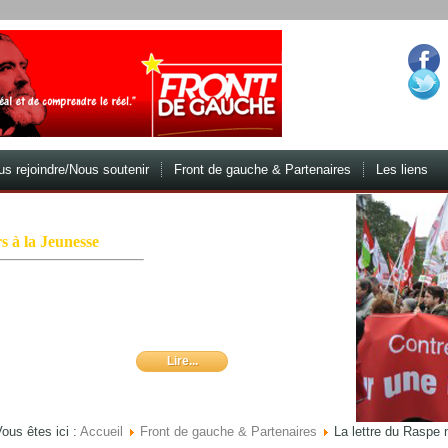
s rejoindre/Nous soutenir
Front de gauche & Partenaires
Les liens
s à la Jeunesse
 de la dire ; c'est de ne
t qui passe, et de ne pas
che et de nos mains aux
es fanatiques.
Lire...
ous êtes ici :
Accueil
Front de gauche & Partenaires
La lettre du Raspe 