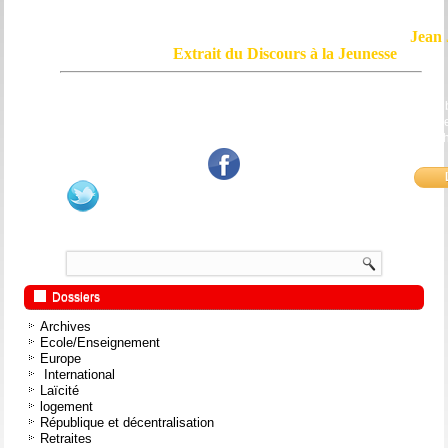
Jean 
Extrait du Discours à la Jeunesse
Le courage, c'est de chercher la vérité et de la dire ; c'est de ne pas sub
mensonge triomphant qui passe, et de ne pas faire écho, de notre âme
bouche et de nos mains aux applaudissements imbéciles et aux
fanatiques.
Dossiers
Archives
Ecole/Enseignement
Europe
International
Laïcité
logement
République et décentralisation
Retraites