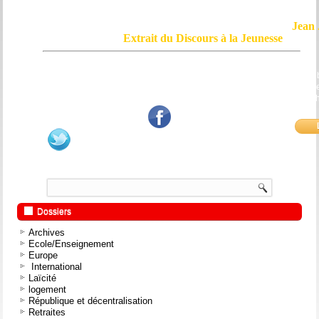
Jean 
Extrait du Discours à la Jeunesse
Le courage, c'est de chercher la vérité et de la dire ; c'est de ne pas sub
mensonge triomphant qui passe, et de ne pas faire écho, de notre âme
bouche et de nos mains aux applaudissements imbéciles et aux
fanatiques.
Dossiers
Archives
Ecole/Enseignement
Europe
International
Laïcité
logement
République et décentralisation
Retraites