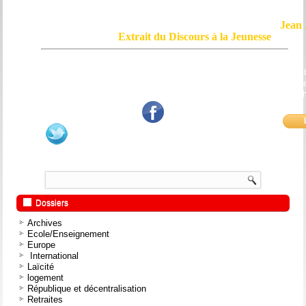
Jean 
Extrait du Discours à la Jeunesse
Le courage, c'est de chercher la vérité et de la dire ; c'est de ne pas sub
mensonge triomphant qui passe, et de ne pas faire écho, de notre âme
bouche et de nos mains aux applaudissements imbéciles et aux
fanatiques.
Dossiers
Archives
Ecole/Enseignement
Europe
International
Laïcité
logement
République et décentralisation
Retraites