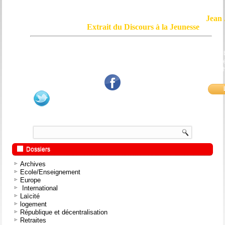
Jean 
Extrait du Discours à la Jeunesse
Le courage, c'est de chercher la vérité et de la dire ; c'est de ne pas sub
mensonge triomphant qui passe, et de ne pas faire écho, de notre âme
bouche et de nos mains aux applaudissements imbéciles et aux
fanatiques.
Dossiers
Archives
Ecole/Enseignement
Europe
International
Laïcité
logement
République et décentralisation
Retraites