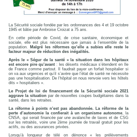
La Sécurité sociale fondée par les ordonnances des 4 et 19 octobre
1945 et bâtie par Ambroise Croizat a 75 ans.
En cette période de Covid, de crise sanitaire, économique et
sociale, elle est plus nécessaire que jamais à l’ensemble de la
population.
Malgré les réformes qu’elle a subies elle reste le
facteur majeur de réduction des inégalités.
Après le « Ségur de la santé » la situation dans les hôpitaux
est encore pire qu’avant
: les déserts médicaux s’étendent en Ile
de France comme partout. Il faudrait payer un forfait hospitalier si
on va aux urgences et qu’il s’avère que l’état de santé ne nécessite
pas une hospitalisation. De l’hôpital on nous renvoie vers les hôtels
dits « hospitaliers ».
Le Projet de loi de financement de la Sécurité sociale 2021
aggrave la situation
par de nouvelles coupes budgétaires dans la
santé, dans les retraites.
La réforme à points n’est pas abandonnée. La réforme de la
perte d’autonomie la confierait à un organisme autonome
, la
CNSA, qui serait financée par une avalanche de taxes et de CSG
sur les retraités, voire une 2ème journée de travail gratuit pour les
actifs, ou des assurances privées.
Lorsqu’à longueur de télé on dénonce « les prélèvements