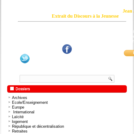
Jean 
Extrait du Discours à la Jeunesse
Le courage, c'est de chercher la vérité et de la dire ; c'est de ne pas sub
mensonge triomphant qui passe, et de ne pas faire écho, de notre âme
bouche et de nos mains aux applaudissements imbéciles et aux
fanatiques.
Dossiers
Archives
Ecole/Enseignement
Europe
International
Laïcité
logement
République et décentralisation
Retraites